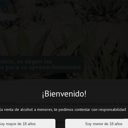
molienda
nico, se eligen las
as para su aprovechamiento
¡Bienvenido!
 10,000 litros de mezcal al mes, teniendo una capacidad instalada de hasta
a venta de alcohol a menores, te pedimos contestar con responsabilidad
ría de acuerdo a la temporada y al tipo de producto.