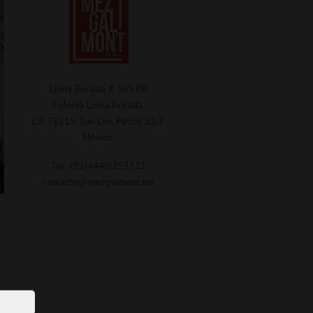
Loma Dorada # 505 PB
Colonia Loma Dorada.
C.P. 78215, San Luis Potosí S.L.P.
México.
Tel. +52(444)8253312
contacto@mezgalmont.mx