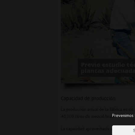
Previo estudio téc
plantas adecuad
Capacidad de producción
La producción actual de la fábrica es de
Prevenimos l
40,000 litros de mezcal bruto.
La capacidad aprovechada actualmente va