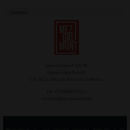
Contacto
Loma Dorada # 505 PB
Colonia Loma Dorada.
C.P. 78215, San Luis Potosí S.L.P. México.
Tel. +52(444)8253312
contacto@mezgalmont.mx
Mezgalmont es una empresa potosina dedicada a la